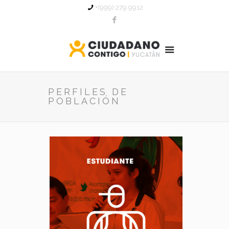
+(999) 279 9912
PERFILES DE
POBLACIÓN